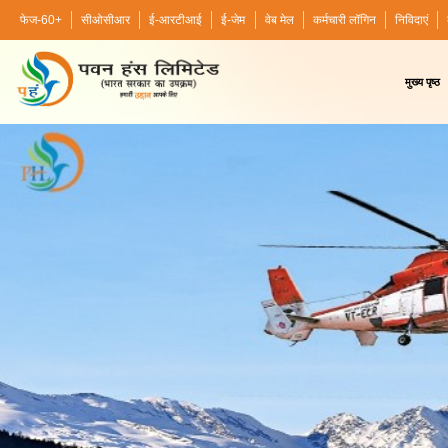
फेज-60+
सीओसीआर
ई-आरटीआई
ई-जेम
वेब मेल
कर्मचारी लॉगिन
निविदाएं
मुख्य पृष्ठ