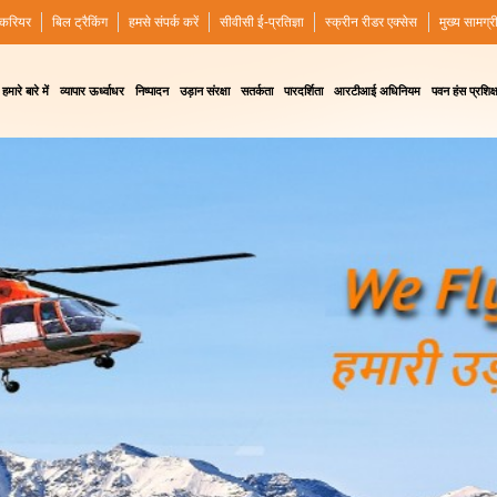
करियर
बिल ट्रैकिंग
हमसे संपर्क करें
सीवीसी ई-प्रतिज्ञा
स्क्रीन रीडर एक्सेस
मुख्य सामग्र
हमारे बारे में
व्यापार ऊर्ध्वाधर
निष्पादन
उड़ान संरक्षा
सतर्कता
पारदर्शिता
आरटीआई अधिनियम
पवन हंस प्रशिक्