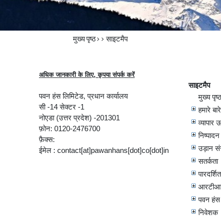
मुख्य पृष्ठ
>>
साइटमैप
अधिक जानकारी के लिए, कृपया संपर्क करें
साइटमैप
पवन हंस लिमिटेड, प्रधान कार्यालय
मुख्य पृष्
सी -14 सेक्टर -1
हमारे बारे 
नोएडा (उत्तर प्रदेश) -201301
व्यापार ऊर
फ़ोन: 0120-2476700
निष्पादन
फ़ैक्स:
उड़ान संर
ईमेल : contact[at]pawanhans[dot]co[dot]in
सतर्कता
पारदर्शित
आरटीआई
पवन हंस 
निवेशक