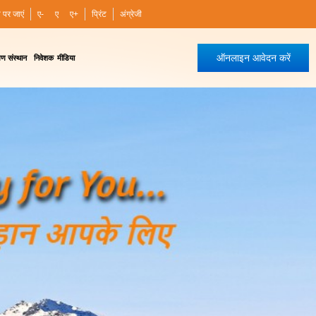
ी पर जाएं
ए-
ए
ए+
प्रिंट
अंग्रेजी
ऑनलाइन आवेदन करें
षण संस्थान
निवेशक
मीडिया