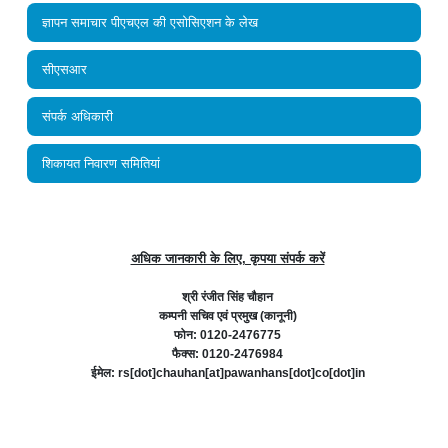
ज्ञापन समाचार पीएचएल की एसोसिएशन के लेख
सीएसआर
संपर्क अधिकारी
शिकायत निवारण समितियां
अधिक जानकारी के लिए, कृपया संपर्क करें
श्री रंजीत सिंह चौहान
कम्‍पनी सचिव एवं प्रमुख (कानूनी)
फोन: 0120-2476775
फैक्स: 0120-2476984
ईमेल: rs[dot]chauhan[at]pawanhans[dot]co[dot]in