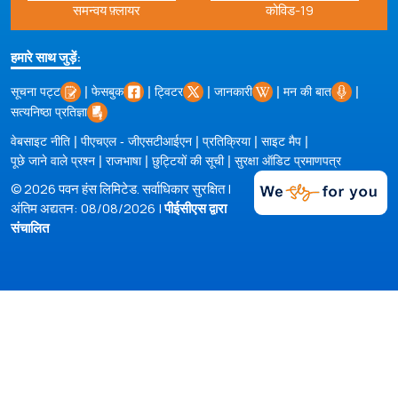
समन्वय फ़्लायर
कोविड-19
हमारे साथ जुड़ें:
|
|
|
|
|
सूचना पट्ट
फेसबुक
ट्विटर
जानकारी
मन की बात
सत्यनिष्ठा प्रतिज्ञा
|
|
|
|
वेबसाइट नीति
पीएचएल - जीएसटीआईएन
प्रतिक्रिया
साइट मैप
|
|
|
पूछे जाने वाले प्रश्न
राजभाषा
छुट्टियों की सूची
सुरक्षा ऑडिट प्रमाणपत्र
© 2026 पवन हंस लिमिटेड. सर्वाधिकार सुरक्षित |
अंतिम अद्यतन: 08/08/2026 |
पीईसीएस द्वारा
संचालित