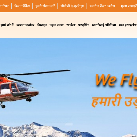
करियर
बिल ट्रैकिंग
हमसे संपर्क करें
सीवीसी ई-प्रतिज्ञा
स्क्रीन रीडर एक्सेस
मुख्य सामग्र
हमारे बारे में
व्यापार ऊर्ध्वाधर
निष्पादन
उड़ान संरक्षा
सतर्कता
पारदर्शिता
आरटीआई अधिनियम
पवन हंस प्रशिक्