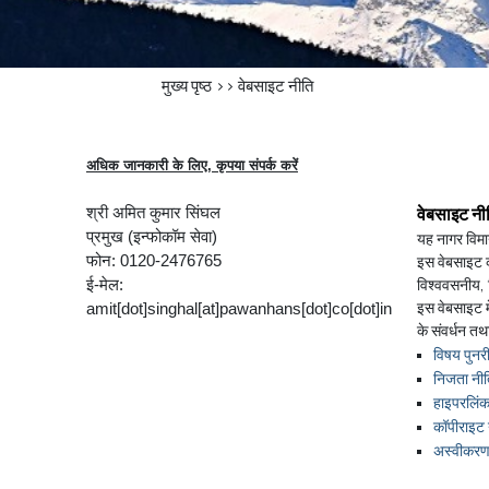
मुख्य पृष्ठ
>>
वेबसाइट नीति
अधिक जानकारी के लिए, कृपया संपर्क करें
वेबसाइट नी
श्री अमित कुमार सिंघल
प्रमुख (इन्फोकॉम सेवा)
यह नागर विमा
फोन: 0120-2476765
इस वेबसाइट क
विश्ववसनीय, व
ई-मेल:
इस वेबसाइट मे
amit[dot]singhal[at]pawanhans[dot]co[dot]in
के संवर्धन तथ
विषय पुनरी
निजता नीत
हाइपरलिंक
कॉपीराइट 
अस्वीकर