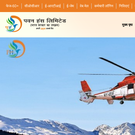
फेज-60+
सीओसीआर
ई-आरटीआई
ई-जेम
वेब मेल
कर्मचारी लॉगिन
निविदाएं
मुख्य पृष्ठ