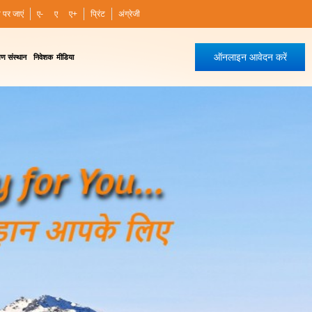
ी पर जाएं
ए-
ए
ए+
प्रिंट
अंग्रेजी
ऑनलाइन आवेदन करें
षण संस्थान
निवेशक
मीडिया