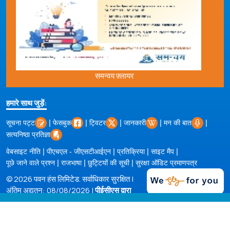
समन्वय फ़्लायर
हमारे साथ जुड़ें:
|
|
|
|
|
सूचना पट्ट
फेसबुक
ट्विटर
जानकारी
मन की बात
सत्यनिष्ठा प्रतिज्ञा
|
|
|
|
वेबसाइट नीति
पीएचएल - जीएसटीआईएन
प्रतिक्रिया
साइट मैप
|
|
|
पूछे जाने वाले प्रश्न
राजभाषा
छुट्टियों की सूची
सुरक्षा ऑडिट प्रमाणपत्र
© 2026 पवन हंस लिमिटेड. सर्वाधिकार सुरक्षित |
अंतिम अद्यतन: 08/08/2026 |
पीईसीएस द्वारा
संचालित