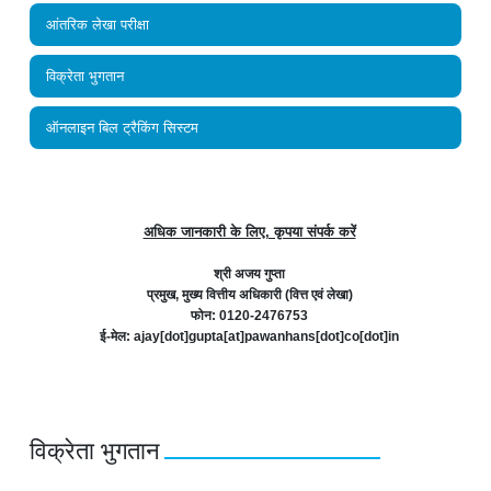
आंतरिक लेखा परीक्षा
विक्रेता भुगतान
ऑनलाइन बिल ट्रैकिंग सिस्टम
अधिक जानकारी के लिए, कृपया संपर्क करें
श्री अजय गुप्ता
प्रमुख, मुख्य वित्तीय अधिकारी (वित्त एवं लेखा)
फोन: 0120-2476753
ई-मेल: ajay[dot]gupta[at]pawanhans[dot]co[dot]in
विक्रेता भुगतान