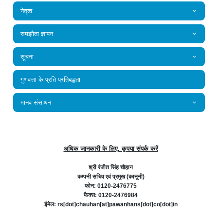
नेतृत्व
समझौता ज्ञापन
सूचना
गुणवत्ता के प्रति प्रतिबद्धता
मानव संसाधन
अधिक जानकारी के लिए, कृपया संपर्क करें
श्री रंजीत सिंह चौहान
कम्‍पनी सचिव एवं प्रमुख (कानूनी)
फोन: 0120-2476775
फैक्स: 0120-2476984
ईमेल: rs[dot]chauhan[at]pawanhans[dot]co[dot]in