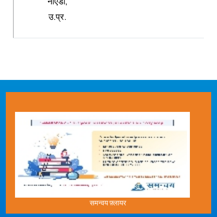
नोएडा,
उ.प्र.
समन्वय फ़्लायर