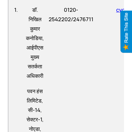
1.
डॉ.
0120-
cvo[a
निखिल
2542202/2476711
कुमार
कनोडिया,
आईपीएस
मुख्य
सतर्कता
अधिकारी
पवन हंस
लिमिटेड,
सी-14,
सेक्टर-1,
नोएडा,