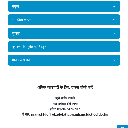
नेतृत्व
समझौता ज्ञापन
सूचना
गुणवत्ता के प्रति प्रतिबद्धता
मानव संसाधन
अधिक जानकारी के लिए, कृपया संपर्क करें
श्री मनीष रोकड़े
महाप्रबंधक (विपणन)
फ़ोन: 0120-2476707
ई-मेल: manish[dot]rokade[at]pawanhans[dot]co[dot]in