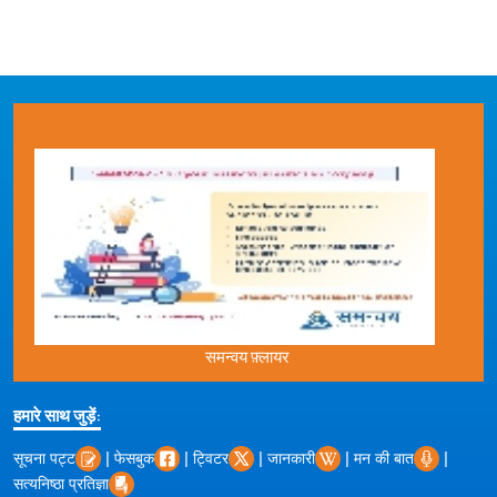
समन्वय फ़्लायर
हमारे साथ जुड़ें:
|
|
|
|
|
सूचना पट्ट
फेसबुक
ट्विटर
जानकारी
मन की बात
सत्यनिष्ठा प्रतिज्ञा