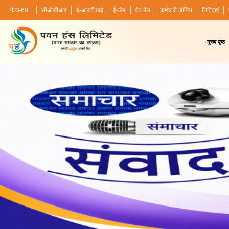
फेज-60+
सीओसीआर
ई-आरटीआई
ई-जेम
वेब मेल
कर्मचारी लॉगिन
निविदाएं
मुख्य पृष्ठ