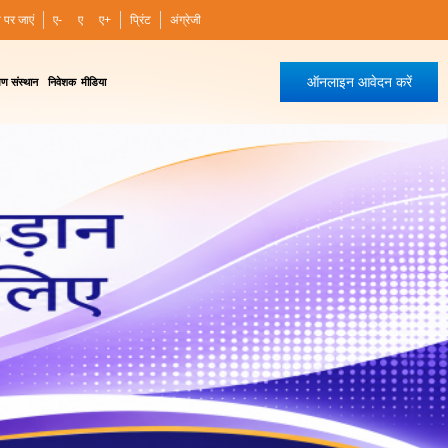
ी पर जाएं
ए-
ए
ए+
प्रिंट
अंग्रेजी
ऑनलाइन आवेदन करें
षण संस्थान
निवेशक
मीडिया