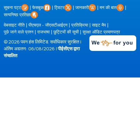
|
|
|
|
|
सूचना पट्ट
फेसबुक
ट्विटर
जानकारी
मन की बात
सत्यनिष्ठा प्रतिज्ञा
|
|
|
|
वेबसाइट नीति
पीएचएल - जीएसटीआईएन
प्रतिक्रिया
साइट मैप
|
|
|
पूछे जाने वाले प्रश्न
राजभाषा
छुट्टियों की सूची
सुरक्षा ऑडिट प्रमाणपत्र
© 2026 पवन हंस लिमिटेड. सर्वाधिकार सुरक्षित |
अंतिम अद्यतन: 06/08/2026 |
पीईसीएस द्वारा
संचालित