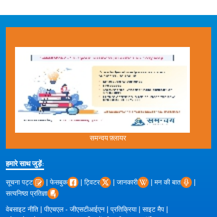
समन्वय फ़्लायर
हमारे साथ जुड़ें:
|
|
|
|
|
सूचना पट्ट
फेसबुक
ट्विटर
जानकारी
मन की बात
सत्यनिष्ठा प्रतिज्ञा
|
|
|
|
वेबसाइट नीति
पीएचएल - जीएसटीआईएन
प्रतिक्रिया
साइट मैप