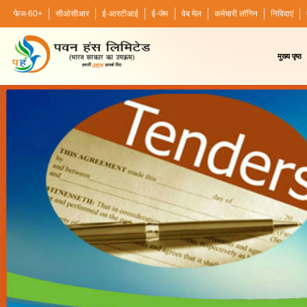
फेज-60+
सीओसीआर
ई-आरटीआई
ई-जेम
वेब मेल
कर्मचारी लॉगिन
निविदाएं
मुख्य पृष्ठ