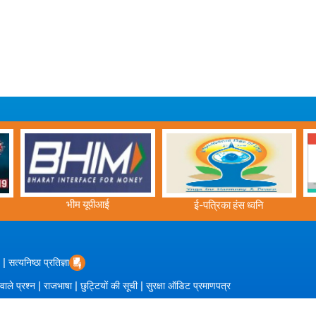
भीम यूपीआई
ई-पत्रिका हंस ध्वनि
|
सत्यनिष्ठा प्रतिज्ञा
|
|
|
 वाले प्रश्न
राजभाषा
छुट्टियों की सूची
सुरक्षा ऑडिट प्रमाणपत्र
/2026 |
पीईसीएस द्वारा संचालित