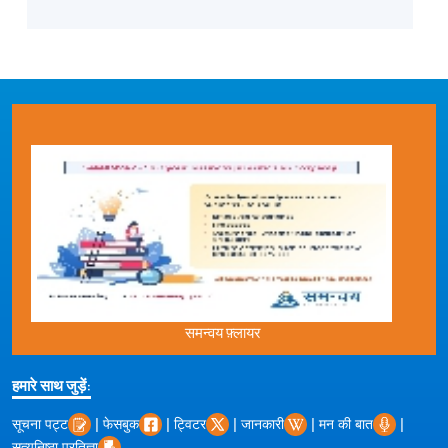
समन्वय फ़्लायर
हमारे साथ जुड़ें:
|
|
|
|
|
सूचना पट्ट
फेसबुक
ट्विटर
जानकारी
मन की बात
सत्यनिष्ठा प्रतिज्ञा