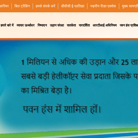
करियर
बिल ट्रैकिंग
हमसे संपर्क करें
सीवीसी ई-प्रतिज्ञा
स्क्रीन रीडर एक्सेस
मुख्य सामग्र
हमारे बारे में
व्यापार ऊर्ध्वाधर
निष्पादन
उड़ान संरक्षा
सतर्कता
पारदर्शिता
आरटीआई अधिनियम
पवन हंस प्रशिक्