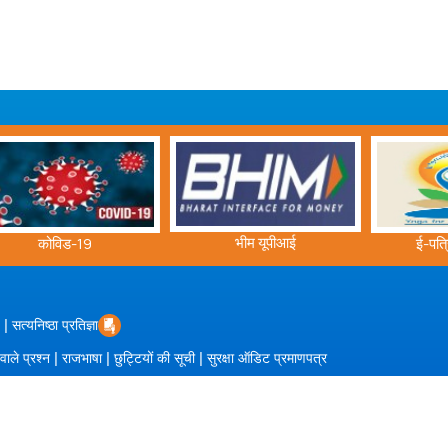
भीम यूपीआई
ई-पत्रिका हंस ध्वनि
|
सत्यनिष्ठा प्रतिज्ञा
|
|
|
 वाले प्रश्न
राजभाषा
छुट्टियों की सूची
सुरक्षा ऑडिट प्रमाणपत्र
/2026 |
पीईसीएस द्वारा संचालित