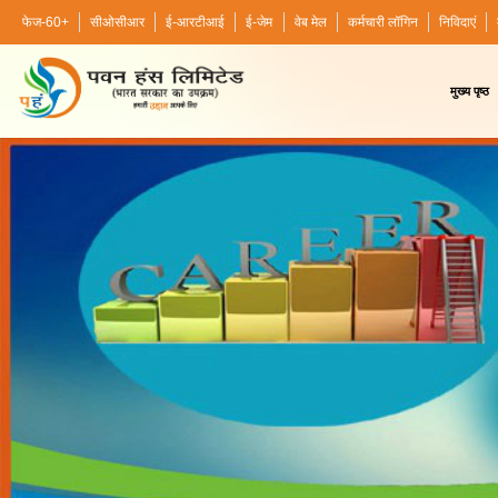
फेज-60+
सीओसीआर
ई-आरटीआई
ई-जेम
वेब मेल
कर्मचारी लॉगिन
निविदाएं
मुख्य पृष्ठ