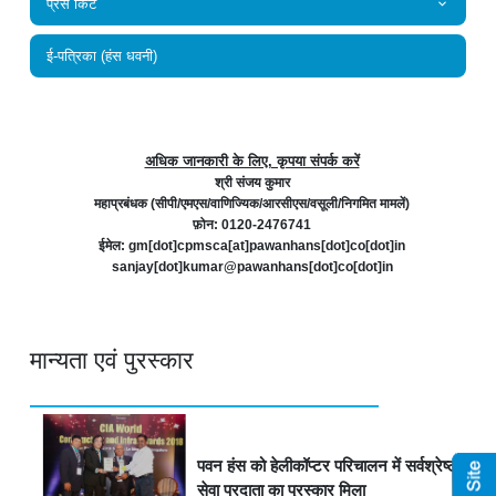
प्रेस किट
ई-पत्रिका (हंस धवनी)
अधिक जानकारी के लिए, कृपया संपर्क करें
श्री संजय कुमार
महाप्रबंधक (सीपी/एमएस/वाणिज्यिक/आरसीएस/वसूली/निगमित मामलें)
फ़ोन: 0120-2476741
ईमेल: gm[dot]cpmsca[at]pawanhans[dot]co[dot]in
sanjay[dot]kumar@pawanhans[dot]co[dot]in
मान्यता एवं पुरस्कार
पवन हंस को हेलीकॉप्टर परिचालन में सर्वश्रेष्ठ
सेवा प्रदाता का पुरस्कार मिला