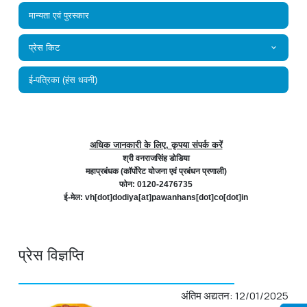
मान्यता एवं पुरस्कार
प्रेस किट
ई-पत्रिका (हंस धवनी)
अधिक जानकारी के लिए, कृपया संपर्क करें
श्री वनराजसिंह डोडिया
महाप्रबंधक (कॉर्पोरेट योजना एवं प्रबंधन प्रणाली)
फोन: 0120-2476735
ई-मेल: vh[dot]dodiya[at]pawanhans[dot]co[dot]in
प्रेस विज्ञप्ति
अंतिम अद्यतन: 12/01/2025