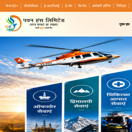
फेज-60+
सीओसीआर
ई-आरटीआई
ई-जेम
वेब मेल
कर्मचारी लॉगिन
निविदाएं
मुख्य पृष्ठ