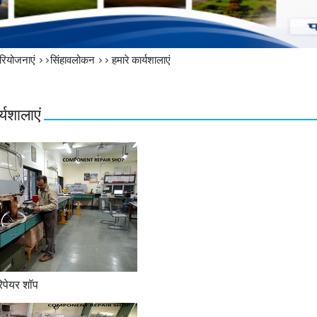
परियोजनाएं >>सिंहावलोकन >>
हमारे कार्यशालाएं
्यशालाएं
रिपेयर शॉप