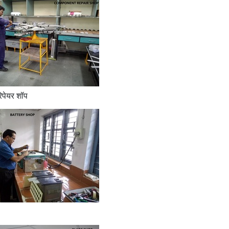
रिपेयर शॉप