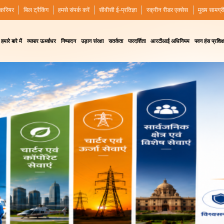
करियर
बिल ट्रैकिंग
हमसे संपर्क करें
सीवीसी ई-प्रतिज्ञा
स्क्रीन रीडर एक्सेस
मुख्य सामग्र
हमारे बारे में
व्यापार ऊर्ध्वाधर
निष्पादन
उड़ान संरक्षा
सतर्कता
पारदर्शिता
आरटीआई अधिनियम
पवन हंस प्रशिक्