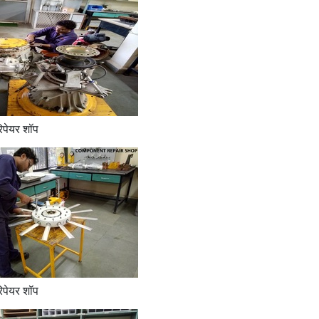
रिपेयर शॉप
रिपेयर शॉप