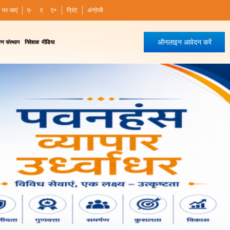
ी पर जाएं
ए-
ए
ए+
प्रिंट
अंग्रेजी
ऑनलाइन आवेदन करें
षण संस्थान
निवेशक
मीडिया