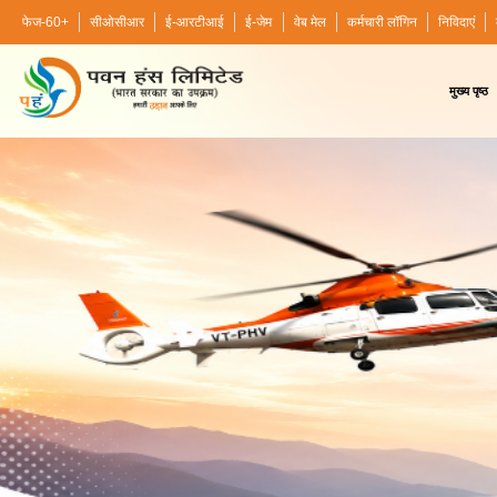
फेज-60+
सीओसीआर
ई-आरटीआई
ई-जेम
वेब मेल
कर्मचारी लॉगिन
निविदाएं
मुख्य पृष्ठ