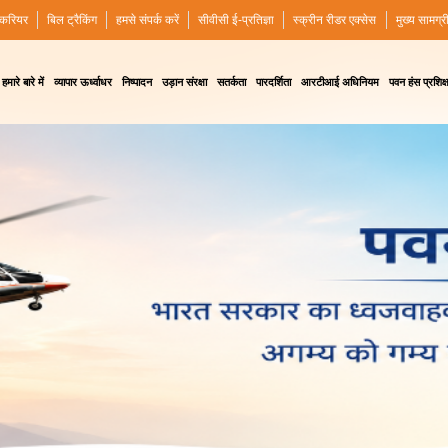
करियर
बिल ट्रैकिंग
हमसे संपर्क करें
सीवीसी ई-प्रतिज्ञा
स्क्रीन रीडर एक्सेस
मुख्य सामग्र
हमारे बारे में
व्यापार ऊर्ध्वाधर
निष्पादन
उड़ान संरक्षा
सतर्कता
पारदर्शिता
आरटीआई अधिनियम
पवन हंस प्रशिक्