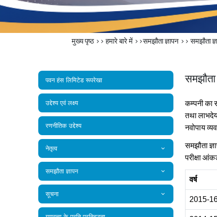
मुख्य पृष्ठ
>>
हमारे बारे में
>>समझौता ज्ञापन >>
समझौता ज्ञ
समझौता ज
पवन हंस लिमिटेड रूपरेखा
कम्‍पनी का स
उद्देश्य एवं लक्ष्य
तथा लाभदेयत
रणनीतिक उद्देश्य
नवोपाय व्‍य
समझौता ज्ञाप
नेतृत्व
परीक्षा आंकड
समझौता ज्ञापन
वर्ष
सूचना
2015-1
गुणवत्ता के प्रति प्रतिबद्धता