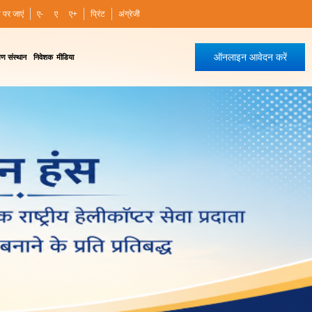
ी पर जाएं
ए-
ए
ए+
प्रिंट
अंग्रेजी
ऑनलाइन आवेदन करें
षण संस्थान
निवेशक
मीडिया