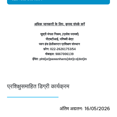
अधिक जानकारी के लिए, कृपया संपर्क करें
सुश्री मंगला निकम, (प्रवेश परामर्श)
पीएचटीआई, पश्चिमी क्षेत्र
पवन हंस हेलीकाप्टर प्रशिक्षण संस्थान
फ़ोन: 022-26261753/54
मोबाइल: 9867006139
ईमेल: phti[at]pawanhans[dot]co[dot]in
प्रशिक्षुसमाहित डिग्री कार्यक्रम
अंतिम अद्यतन: 16/05/2026