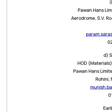
(
Pawan Hans Limi
Aerodrome, S.V. Ro
param.sara
0
d) 
HOD (Materials)
Pawan Hans Limited
Rohini,
munish.b
0
Earl