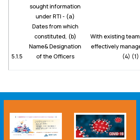
sought information
under RTI - (a)
Dates from which
constituted, (b)
With existing team
Name& Designation
effectively manage
5.1.5
of the Officers
(4) (1)