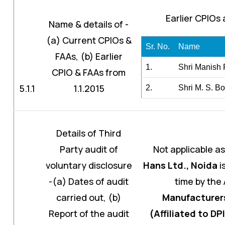
Earlier CPIOs
Name & details of -
(a) Current CPIOs &
Sr. No.
Name
FAAs, (b) Earlier
1.
Shri Manish
CPIO & FAAs from
5.1.1
1.1.2015
2.
Shri M. S. B
Details of Third
Party audit of
Not applicable as
voluntary disclosure
Hans Ltd., Noida
i
-(a) Dates of audit
time by the 
carried out, (b)
Manufacturer
Report of the audit
(Affiliated to DP