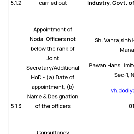
5.1.2
carried out
Industry, Govt. of
Appointment of
Nodal Officers not
Sh. Vanrajsinh
below the rank of
Mana
Joint
Pawan Hans Limit
Secretary/Additional
Sec-1, 
HoD - (a) Date of
appointment, (b)
vh.dodi
Name & Designation
5.1.3
of the officers
0
Consultancy