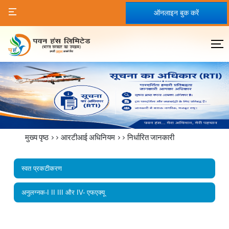
ऑनलाइन बुक करें
मुख्य पृष्ठ
>>
आरटीआई अधिनियम
>>
निर्धारित जानकारी
स्वत प्रकटीकरण
अनुलग्नक-I II III और IV- एफएक्यू