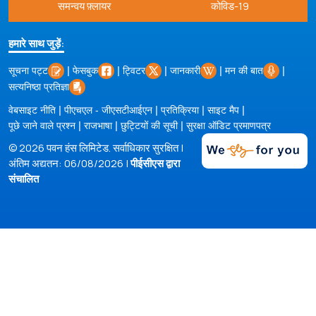
समन्वय फ़्लायर
कोविड-19
हमारे साथ जुड़ें:
|
|
|
|
|
सूचना पट्ट
फेसबुक
ट्विटर
जानकारी
मन की बात
सत्यनिष्ठा प्रतिज्ञा
|
|
|
|
वेबसाइट नीति
पीएचएल - जीएसटीआईएन
प्रतिक्रिया
साइट मैप
|
|
|
पूछे जाने वाले प्रश्न
राजभाषा
छुट्टियों की सूची
सुरक्षा ऑडिट प्रमाणपत्र
© 2026 पवन हंस लिमिटेड. सर्वाधिकार सुरक्षित |
अंतिम अद्यतन: 06/08/2026 |
पीईसीएस द्वारा
संचालित