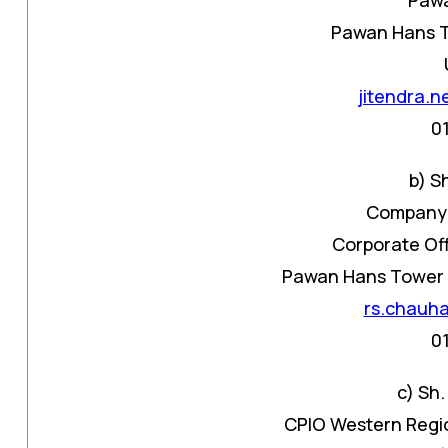
Pawan Hans To
jitendra.
0
b) S
Company 
Corporate Off
Pawan Hans Tower C
rs.chauh
0
c) Sh
CPIO Western Regi