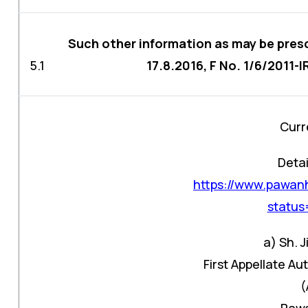
Such other information as may be presc
5.1
17.8.2016, F No. 1/6/2011-I
Curr
Detai
https://www.pawanh
statu
a) Sh. 
First Appellate A
(
Pawa