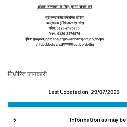
अधिक जानकारी के लिए, कृपया संपर्क करें
श्री वनराजसिंह हमीरसिंह डोडिया
महाप्रबंधक (सीपीएमएस एवं सीए)
फ़ोन: 0120-2476735
फैक्स: 0120-2476979
ईमेल: gm[dot]cpmsca[at]pawanhans[dot]co[dot]in
vh[dot]dodiya[at]पवनहंस[dot]co[dot]in
निर्धारित जानकारी
Last Updated on: 29/07/2025
5.
Information as may be