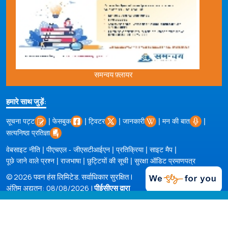
समन्वय फ़्लायर
हमारे साथ जुड़ें:
|
|
|
|
|
सूचना पट्ट
फेसबुक
ट्विटर
जानकारी
मन की बात
सत्यनिष्ठा प्रतिज्ञा
|
|
|
|
वेबसाइट नीति
पीएचएल - जीएसटीआईएन
प्रतिक्रिया
साइट मैप
|
|
|
पूछे जाने वाले प्रश्न
राजभाषा
छुट्टियों की सूची
सुरक्षा ऑडिट प्रमाणपत्र
© 2026 पवन हंस लिमिटेड. सर्वाधिकार सुरक्षित |
अंतिम अद्यतन: 08/08/2026 |
पीईसीएस द्वारा
संचालित