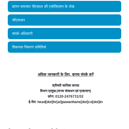
ज्ञापन समाचार पीएचएल की एसोसिएशन के लेख
सीएसआर
संपर्क अधिकारी
शिकायत निवारण समितियां
अधिक जानकारी के लिए, कृपया संपर्क करें
श्रीमती सारिका शारदा
विभाग प्रमुख (मानव संसाधन एवं प्रशासन)
फ़ोन:
0120-2476731/32
ई-मेल: head[dot]hr[at]pawanhans[dot]co[dot]in