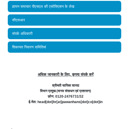
ज्ञापन समाचार पीएचएल की एसोसिएशन के लेख
सीएसआर
संपर्क अधिकारी
शिकायत निवारण समितियां
अधिक जानकारी के लिए, कृपया संपर्क करें
श्रीमती सारिका शारदा
विभाग प्रमुख (मानव संसाधन एवं प्रशासन)
फ़ोन:
0120-2476731/32
ई-मेल: head[dot]hr[at]pawanhans[dot]co[dot]in