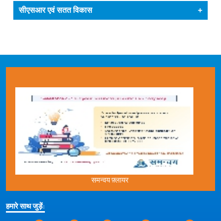
सीएसआर एवं सतत विकास
+
समन्वय फ़्लायर
हमारे साथ जुड़ें: