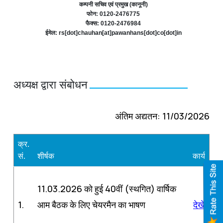
कम्‍पनी सचिव एवं प्रमुख (कानूनी)
फोन: 0120-2476775
फैक्स: 0120-2476984
ईमेल: rs[dot]chauhan[at]pawanhans[dot]co[dot]in
अध्‍यक्ष द्वारा संबोधन
अंतिम अद्यतन: 11/03/2026
क्र.
सं.
शीर्षक
कार्य
11.03.2026 को हुई 40वीं (स्थगित) वार्षिक
1.
आम बैठक के लिए चेयरमैन का भाषण
देखें