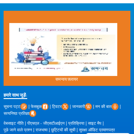
समन्वय फ़्लायर
हमारे साथ जुड़ें:
|
|
|
|
|
सूचना पट्ट
फेसबुक
ट्विटर
जानकारी
मन की बात
सत्यनिष्ठा प्रतिज्ञा
|
|
|
|
वेबसाइट नीति
पीएचएल - जीएसटीआईएन
प्रतिक्रिया
साइट मैप
|
|
|
पूछे जाने वाले प्रश्न
राजभाषा
छुट्टियों की सूची
सुरक्षा ऑडिट प्रमाणपत्र