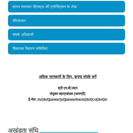
ज्ञापन समाचार पीएचएल की एसोसिएशन के लेख
सीएसआर
संपर्क अधिकारी
शिकायत निवारण समितियां
अधिक जानकारी के लिए, कृपया संपर्क करें
श्री एन.वी.पवार
संयुक्त महाप्रबंधक (सामग्री)
ई-मेल: nv[dot]pawar[at]pawanhans[dot]co[dot]in
अखंडता संधि