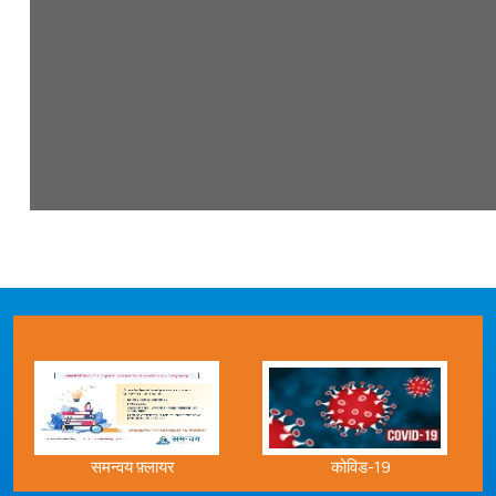
समन्वय फ़्लायर
कोविड-19