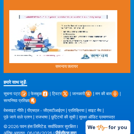
समन्वय फ़्लायर
हमारे साथ जुड़ें:
|
|
|
|
|
सूचना पट्ट
फेसबुक
ट्विटर
जानकारी
मन की बात
सत्यनिष्ठा प्रतिज्ञा
|
|
|
|
वेबसाइट नीति
पीएचएल - जीएसटीआईएन
प्रतिक्रिया
साइट मैप
|
|
|
पूछे जाने वाले प्रश्न
राजभाषा
छुट्टियों की सूची
सुरक्षा ऑडिट प्रमाणपत्र
© 2026 पवन हंस लिमिटेड. सर्वाधिकार सुरक्षित |
अंतिम अद्यतन: 06/08/2026 |
पीईसीएस द्वारा