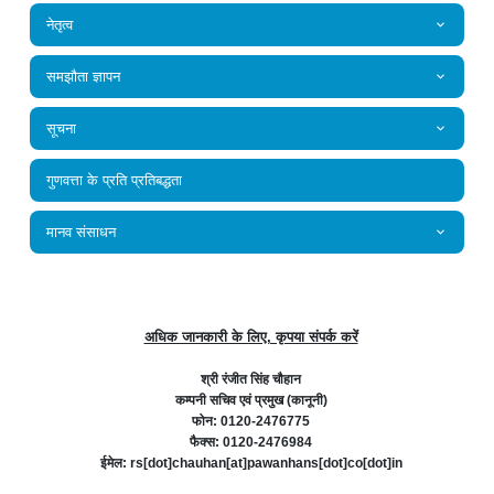
नेतृत्व
समझौता ज्ञापन
सूचना
गुणवत्ता के प्रति प्रतिबद्धता
मानव संसाधन
अधिक जानकारी के लिए, कृपया संपर्क करें
श्री रंजीत सिंह चौहान
कम्‍पनी सचिव एवं प्रमुख (कानूनी)
फोन: 0120-2476775
फैक्स: 0120-2476984
ईमेल: rs[dot]chauhan[at]pawanhans[dot]co[dot]in