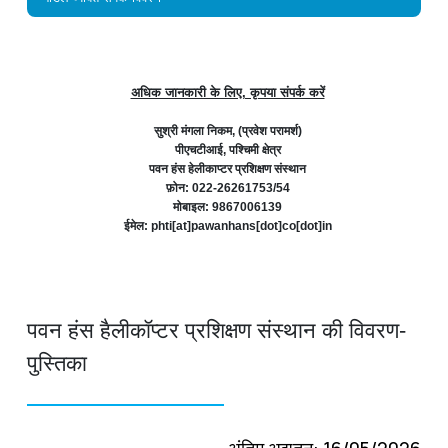
अधिक जानकारी के लिए, कृपया संपर्क करें
सुश्री मंगला निकम, (प्रवेश परामर्श)
पीएचटीआई, पश्चिमी क्षेत्र
पवन हंस हेलीकाप्टर प्रशिक्षण संस्थान
फ़ोन: 022-26261753/54
मोबाइल: 9867006139
ईमेल: phti[at]pawanhans[dot]co[dot]in
पवन हंस हैलीकॉप्‍टर प्रशिक्षण संस्‍थान की विवरण-
पुस्तिका
अंतिम अद्यतन: 16/05/2026