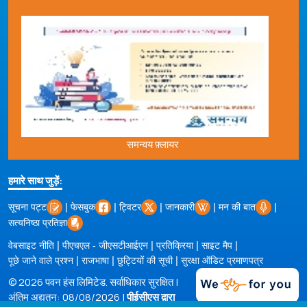
समन्वय फ़्लायर
हमारे साथ जुड़ें:
|
|
|
|
|
सूचना पट्ट
फेसबुक
ट्विटर
जानकारी
मन की बात
सत्यनिष्ठा प्रतिज्ञा
|
|
|
|
वेबसाइट नीति
पीएचएल - जीएसटीआईएन
प्रतिक्रिया
साइट मैप
|
|
|
पूछे जाने वाले प्रश्न
राजभाषा
छुट्टियों की सूची
सुरक्षा ऑडिट प्रमाणपत्र
© 2026 पवन हंस लिमिटेड. सर्वाधिकार सुरक्षित |
अंतिम अद्यतन: 08/08/2026 |
पीईसीएस द्वारा