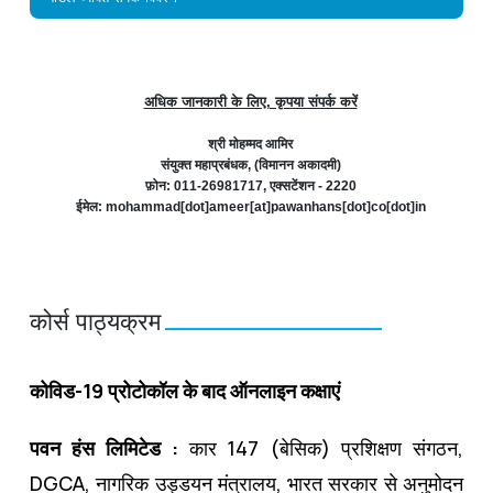
अधिक जानकारी के लिए, कृपया संपर्क करें
श्री मोहम्मद आमिर
संयुक्त महाप्रबंधक, (विमानन अकादमी)
फ़ोन: 011-26981717, एक्सटेंशन - 2220
ईमेल: mohammad[dot]ameer[at]pawanhans[dot]co[dot]in
कोर्स पाठ्यक्रम
कोविड-19 प्रोटोकॉल के बाद ऑनलाइन कक्षाएं
पवन हंस लिमिटेड :
कार 147 (बेसिक) प्रशिक्षण संगठन,
DGCA, नागरिक उड्डयन मंत्रालय, भारत सरकार से अनुमोदन