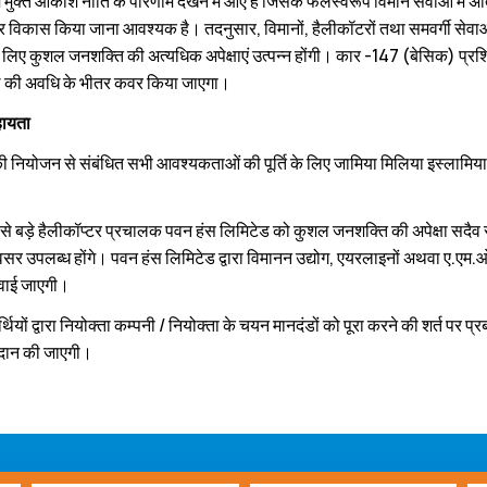
ं मुक्‍त आकाश नीति के परिणाम देखने में आए हैं जिसके फलस्‍वरूप विमान सेवाओं में अ
 विकास किया जाना आवश्‍यक है। तदनुसार, विमानों, हैलीकॉटरों तथा समवर्गी सेवाओं की
लिए कुशल जनशक्ति की अत्‍यधिक अपेक्षाएं उत्‍पन्‍न होंगी। कार -147 (बेसिक) प्रशिक्
 की अवधि के भीतर कवर किया जाएगा।
ायता
ं की नियोजन से संबंधित सभी आवश्‍यकताओं की पूर्ति के लिए जामिया मिलिया इस्‍लामिया व
े बड़े हैलीकॉप्‍टर प्रचालक पवन हंस लिमिटेड को कुशल जनशक्ति की अपेक्षा सदैव रहती ह
र उपलब्‍ध होंगे। पवन हंस लिमिटेड द्वारा विमानन उद्योग, एयरलाइनों अथवा ए.एम.ओ./
वाई जाएगी।
ार्थियों द्वारा नियोक्‍ता कम्‍पनी / नियोक्‍ता के चयन मानदंडों को पूरा करने की शर्त पर प्र
दान की जाएगी।