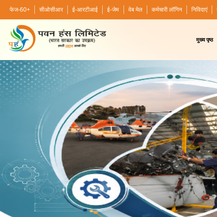
फेज-60+
सीओसीआर
ई-आरटीआई
ई-जेम
वेब मेल
कर्मचारी लॉगिन
निविदाएं
मुख्य पृष्ठ