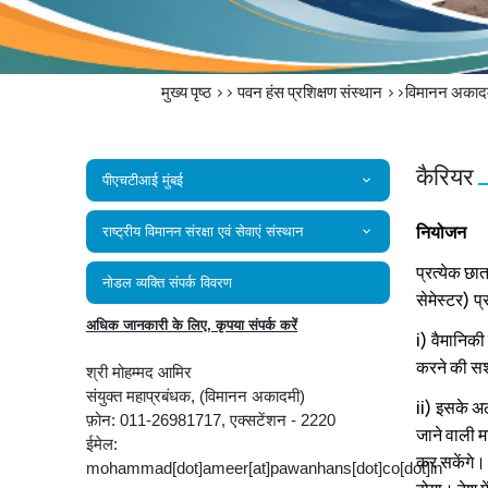
मुख्य पृष्ठ
>>
पवन हंस प्रशिक्षण संस्थान
>>विमानन अकादमी
कैरियर
पीएचटीआई मुंबई
नियोजन
राष्‍ट्रीय विमानन संरक्षा एवं सेवाएं संस्‍थान
प्रत्येक छात
नोडल व्यक्ति संपर्क विवरण
सेमेस्टर) प
अधिक जानकारी के लिए, कृपया संपर्क करें
i) वैमानिकी व
करने की सशक्
श्री मोहम्मद आमिर
संयुक्त महाप्रबंधक, (विमानन अकादमी)
ii) इसके अला
फ़ोन: 011-26981717, एक्सटेंशन - 2220
जाने वाली मा
ईमेल:
कर सकेंगे। भ
mohammad[dot]ameer[at]pawanhans[dot]co[dot]in