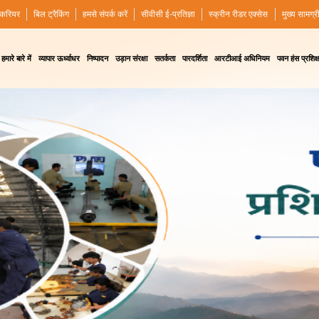
करियर
बिल ट्रैकिंग
हमसे संपर्क करें
सीवीसी ई-प्रतिज्ञा
स्क्रीन रीडर एक्सेस
मुख्य सामग्र
हमारे बारे में
व्यापार ऊर्ध्वाधर
निष्पादन
उड़ान संरक्षा
सतर्कता
पारदर्शिता
आरटीआई अधिनियम
पवन हंस प्रशिक्