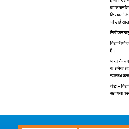
होगा। देश मे
का समानांतर
क्रियाओं के 
जो ढाई साल
नियोजन सह
विद्यार्थियो
है।
भारत के सबस
के अनेक अवस
उपलब्‍ध कर
नोट:-
विद्य
सहायता प्र