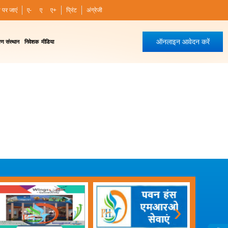
ी पर जाएं
ए-
ए
ए+
प्रिंट
अंग्रेजी
ऑनलाइन आवेदन करें
षण संस्थान
निवेशक
मीडिया
›