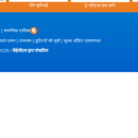
भीम यूपीआई
ई-पत्रिका हंस ध्वनि
|
सत्यनिष्ठा प्रतिज्ञा
|
|
|
 वाले प्रश्न
राजभाषा
छुट्टियों की सूची
सुरक्षा ऑडिट प्रमाणपत्र
/2026 |
पीईसीएस द्वारा संचालित