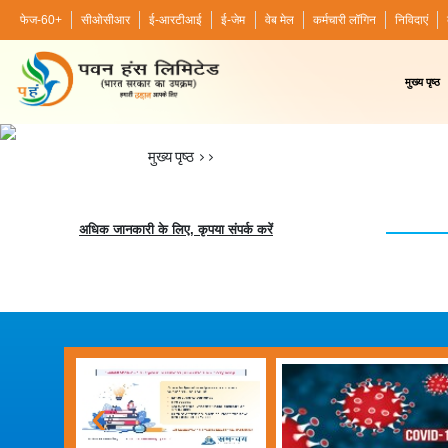
फेज-60+
सीओसीआर
ई-आरटीआई
ई-जेम
वेब मेल
कर्मचारी लॉगिन
निविदाएं
मुख्य पृष्ठ
मुख्य पृष्ठ
>>
अधिक जानकारी के लिए, कृपया संपर्क करें
‹