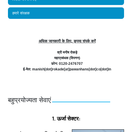
हमारे संरक्षक
अधिक जानकारी के लिए, कृपया संपर्क करें
श्री मनीष रोकड़े
महाप्रबंधक (विपणन)
फ़ोन: 0120-2476707
ई-मेल: manish[dot]rokade[at]pawanhans[dot]co[dot]in
बहुप्रयोज्‍यता सेवाएं
1. ऊर्जा सेक्‍टर: