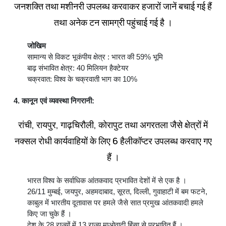
जनशक्ति तथा मशीनरी उपलब्‍ध करवाकर हजारों जानें बचाई गई हैं
तथा अनेक टन सामग्री पहुंचाई गई है ।
जोखिम
सामान्‍य से विकट भूकंपीय क्षेत्र : भारत की 59% भूमि
बाढ़ संभावित क्षेत्र: 40 मिलियन हैक्‍टेयर
चक्रवात: विश्‍व के चक्रवाती भाग का 10%
4. कानून एवं व्‍यवस्‍था निगरानी:
रांची, रायपुर, गाढ़चिरौली, कोरापुट तथा अगरतला जैसे क्षेत्रों में
नक्‍सल रोधी कार्यवाहियों के लिए 6 हैलीकॉप्‍टर उपलब्‍ध करवाए गए
हैं ।
भारत विश्‍व के सर्वाधिक आंतकवाद प्रभावित देशों में से एक है ।
26/11 मुम्‍बई, जयपुर, अहमदाबाद, सूरत, दिल्‍ली, गुवाहाटी में बम फटने,
काबुल में भारतीय दूतावास पर हमले जैसे सात प्रमुख आंतकवादी हमले
किए जा चुके हैं ।
देश के 28 राज्‍यों में 13 राज्‍य माओवादी हिंसा से प्रभावित हैं ।