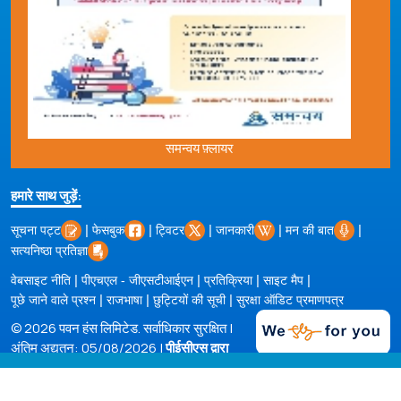
समन्वय फ़्लायर
हमारे साथ जुड़ें:
|
|
|
|
|
सूचना पट्ट
फेसबुक
ट्विटर
जानकारी
मन की बात
सत्यनिष्ठा प्रतिज्ञा
|
|
|
|
वेबसाइट नीति
पीएचएल - जीएसटीआईएन
प्रतिक्रिया
साइट मैप
|
|
|
पूछे जाने वाले प्रश्न
राजभाषा
छुट्टियों की सूची
सुरक्षा ऑडिट प्रमाणपत्र
© 2026 पवन हंस लिमिटेड. सर्वाधिकार सुरक्षित |
अंतिम अद्यतन: 05/08/2026 |
पीईसीएस द्वारा
संचालित