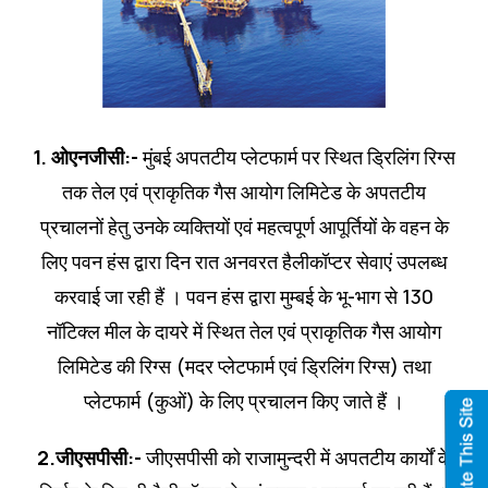
1. ओएनजीसी:-
मुंबई अपतटीय प्‍लेटफार्म पर स्थित ड्रिलिंग रिग्‍स
तक तेल एवं प्राकृतिक गैस आयोग लिमिटेड के अपतटीय
प्रचालनों हेतु उनके व्यक्तियों एवं महत्‍वपूर्ण आपूर्तियों के वहन के
लिए पवन हंस द्वारा दिन रात अनवरत हैलीकॉप्‍टर सेवाएं उपलब्‍ध
करवाई जा रही हैं । पवन हंस द्वारा मुम्‍बई के भू-भाग से 130
नॉटिक्‍ल मील के दायरे में स्थि‍त तेल एवं प्राकृतिक गैस आयोग
लिमिटेड की रिग्‍स (मदर प्‍लेटफार्म एवं ड्रिलिंग रिग्‍स) तथा
प्‍लेटफार्म (कुओं) के लिए प्रचालन किए जाते हैं ।
2.जीएसपीसी:-
जीएसपीसी को राजामुन्‍दरी में अपतटीय कार्यों के