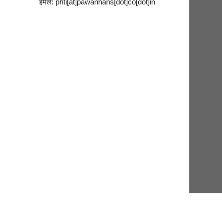
ईमेल: phti[at]pawanhans[dot]co[dot]in