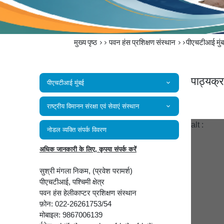
मुख्य पृष्ठ
>>
पवन हंस प्रशिक्षण संस्थान
>>पीएचटीआई मुं
पाठ्यक्
पीएचटीआई मुंबई
राष्‍ट्रीय विमानन संरक्षा एवं सेवाएं संस्‍थान
alt :
नोडल व्यक्ति संपर्क विवरण
अधिक जानकारी के लिए, कृपया संपर्क करें
सुश्री मंगला निकम, (प्रवेश परामर्श)
पीएचटीआई, पश्चिमी क्षेत्र
पवन हंस हेलीकाप्टर प्रशिक्षण संस्थान
फ़ोन: 022-26261753/54
मोबाइल: 9867006139