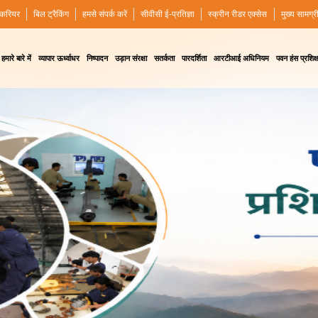
करियर
बिल ट्रैकिंग
हमसे संपर्क करें
सीवीसी ई-प्रतिज्ञा
स्क्रीन रीडर एक्सेस
मुख्य सामग्र
हमारे बारे में
व्यापार ऊर्ध्वाधर
निष्पादन
उड़ान संरक्षा
सतर्कता
पारदर्शिता
आरटीआई अधिनियम
पवन हंस प्रशिक्