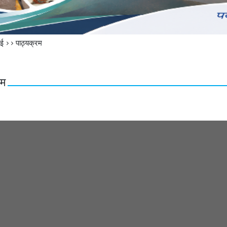
बई >>
पाठ्यक्रम
रम