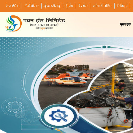
फेज-60+
सीओसीआर
ई-आरटीआई
ई-जेम
वेब मेल
कर्मचारी लॉगिन
निविदाएं
मुख्य पृष्ठ