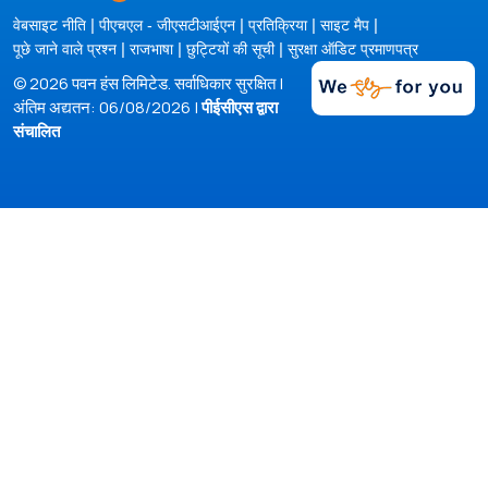
|
|
|
|
वेबसाइट नीति
पीएचएल - जीएसटीआईएन
प्रतिक्रिया
साइट मैप
|
|
|
पूछे जाने वाले प्रश्न
राजभाषा
छुट्टियों की सूची
सुरक्षा ऑडिट प्रमाणपत्र
© 2026 पवन हंस लिमिटेड. सर्वाधिकार सुरक्षित |
अंतिम अद्यतन: 06/08/2026 |
पीईसीएस द्वारा
संचालित