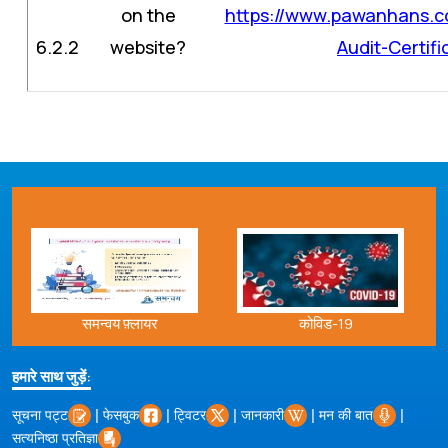
on the
https://www.pawanhans.co
6.2.2
website?
Audit-Certifi
समन्वय फ़्लायर
कोविड-19
हमारे साथ जुड़ें:
|
|
|
|
|
सूचना पट्ट
फेसबुक
ट्विटर
जानकारी
मन की बात
सत्यनिष्ठा प्रतिज्ञा