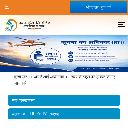
ऑनलाइन बुक करें
मुख्य पृष्ठ
>>
आरटीआई अधिनियम
>>
स्वयं की पहल पर प्रकट की गई
जानकारी
स्वत प्रकटीकरण
अनुलग्नक-I II III और IV- एफएक्यू