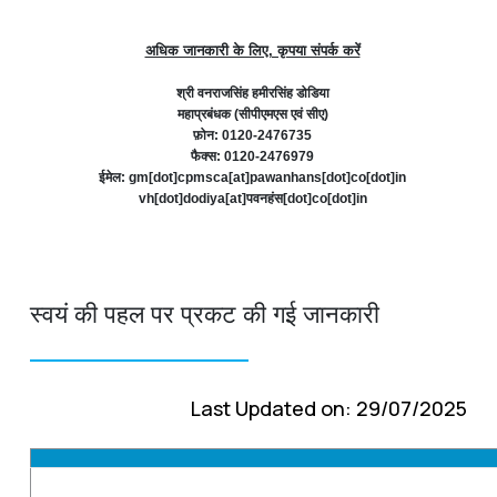
अधिक जानकारी के लिए, कृपया संपर्क करें
श्री वनराजसिंह हमीरसिंह डोडिया
महाप्रबंधक (सीपीएमएस एवं सीए)
फ़ोन: 0120-2476735
फैक्स: 0120-2476979
ईमेल: gm[dot]cpmsca[at]pawanhans[dot]co[dot]in
vh[dot]dodiya[at]पवनहंस[dot]co[dot]in
स्वयं की पहल पर प्रकट की गई जानकारी
Last Updated on: 29/07/2025