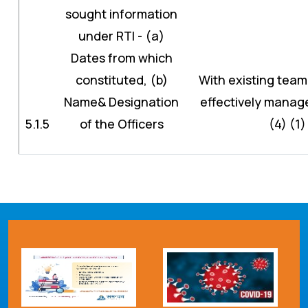
sought information
under RTI - (a)
Dates from which
constituted, (b)
With existing team
Name& Designation
effectively manage
5.1.5
of the Officers
(4) (1)