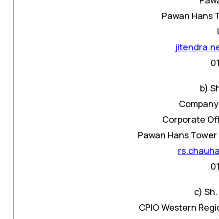
Pawan Hans To
jitendra.
0
b) S
Company 
Corporate Off
Pawan Hans Tower C
rs.chauh
0
c) Sh
CPIO Western Regi