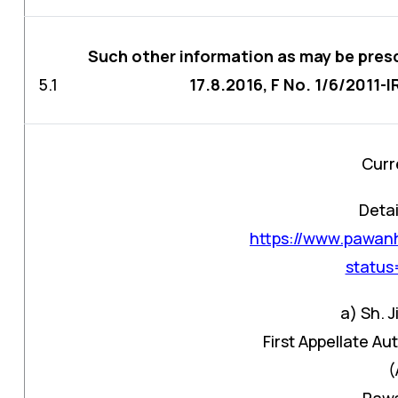
Such other information as may be presc
5.1
17.8.2016, F No. 1/6/2011-I
Curr
Detai
https://www.pawanh
statu
a) Sh. 
First Appellate A
(
Pawa