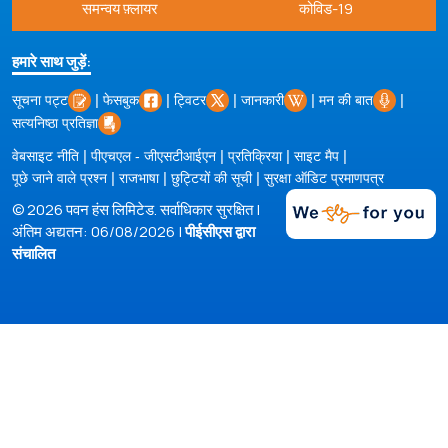
समन्वय फ़्लायर
कोविड-19
हमारे साथ जुड़ें:
|
|
|
|
|
सूचना पट्ट
फेसबुक
ट्विटर
जानकारी
मन की बात
सत्यनिष्ठा प्रतिज्ञा
|
|
|
|
वेबसाइट नीति
पीएचएल - जीएसटीआईएन
प्रतिक्रिया
साइट मैप
|
|
|
पूछे जाने वाले प्रश्न
राजभाषा
छुट्टियों की सूची
सुरक्षा ऑडिट प्रमाणपत्र
© 2026 पवन हंस लिमिटेड. सर्वाधिकार सुरक्षित |
अंतिम अद्यतन: 06/08/2026 |
पीईसीएस द्वारा
संचालित