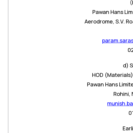
(
Pawan Hans Limi
Aerodrome, S.V. Ro
param.sara
0
d) 
HOD (Materials)
Pawan Hans Limited
Rohini,
munish.b
0
Earl