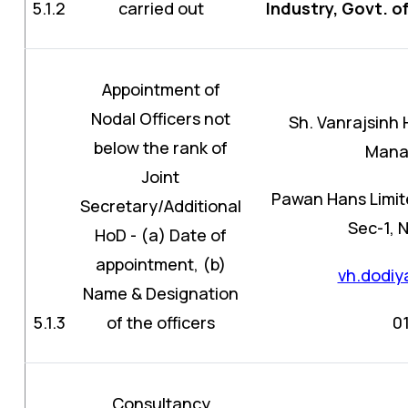
5.1.2
carried out
Industry, Govt. of
Appointment of
Nodal Officers not
Sh. Vanrajsinh
below the rank of
Mana
Joint
Pawan Hans Limit
Secretary/Additional
Sec-1, 
HoD - (a) Date of
appointment, (b)
vh.dodi
Name & Designation
5.1.3
of the officers
0
Consultancy