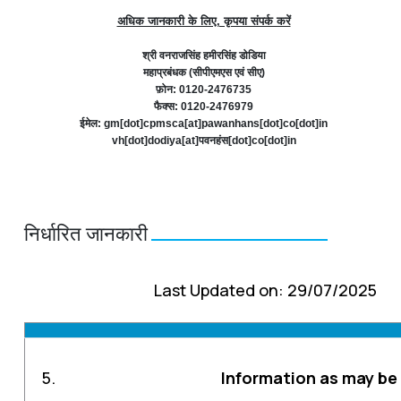
अधिक जानकारी के लिए, कृपया संपर्क करें
श्री वनराजसिंह हमीरसिंह डोडिया
महाप्रबंधक (सीपीएमएस एवं सीए)
फ़ोन: 0120-2476735
फैक्स: 0120-2476979
ईमेल: gm[dot]cpmsca[at]pawanhans[dot]co[dot]in
vh[dot]dodiya[at]पवनहंस[dot]co[dot]in
निर्धारित जानकारी
Last Updated on: 29/07/2025
5.
Information as may be