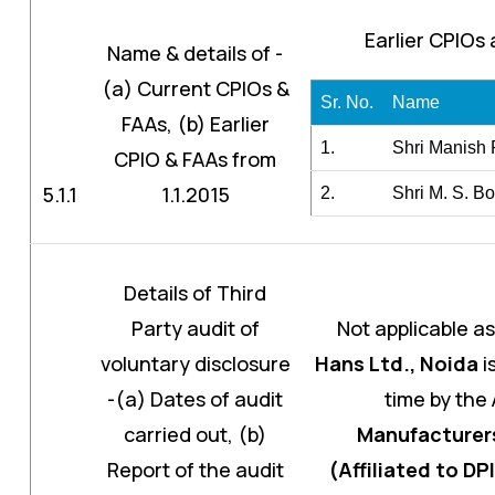
Earlier CPIOs
Name & details of -
(a) Current CPIOs &
Sr. No.
Name
FAAs, (b) Earlier
1.
Shri Manish
CPIO & FAAs from
5.1.1
1.1.2015
2.
Shri M. S. B
Details of Third
Party audit of
Not applicable as
voluntary disclosure
Hans Ltd., Noida
i
-(a) Dates of audit
time by the 
carried out, (b)
Manufacturer
Report of the audit
(Affiliated to DP