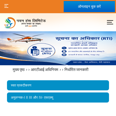
ऑनलाइन बुक करें
मुख्य पृष्ठ
>>
आरटीआई अधिनियम
>>
निर्धारित जानकारी
स्वत प्रकटीकरण
अनुलग्नक-I II III और IV- एफएक्यू